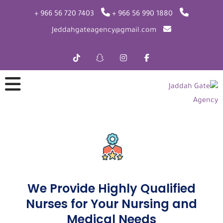
7403 720 56 966 +
1880 990 56 966 +
Jeddahgateagency@gmail.com
We Provide Highly Qualified
Nurses for Your Nursing and
Medical Needs